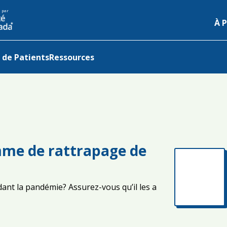
 par
À 
de Patients
Ressources
mme de rattrapage de
ndant la pandémie? Assurez-vous qu’il les a
S'ouvre dans 