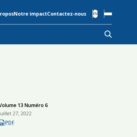
Propos
Notre impact
Contactez-nous
EN
Volume 13 Numéro 6
juillet 27, 2022
S'ouvre dans un nouvel onglet
PDF
un nouvel onglet