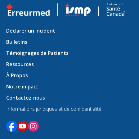
S'ouvre dans un nouvel onglet
S'ouvre dans un nouvel on
Soutenu par*
Déclarer un incident
Bulletins
Témoignages de Patients
Ressources
À Propos
Notre impact
Contactez-nous
Informations juridiques et de confidentialité
S'ouvre dans un nouvel onglet
S'ouvre dans un nouvel onglet
S'ouvre dans un nouvel onglet