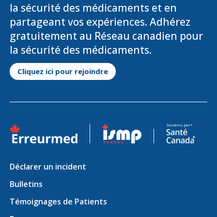
la sécurité des médicaments et en
partageant vos expériences. Adhérez
gratuitement au Réseau canadien pour
la sécurité des médicaments.
S'ouvre dans un nouvel ongle
Cliquez ici pour rejoindre
S'ouvre dans un nouvel onglet
S'ouvre dans un nouvel on
Soutenu par*
Déclarer un incident
Bulletins
Témoignages de Patients